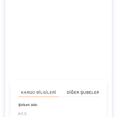
KARGO BILGILERI
DIĞER ŞUBELER
UY
Şirket Adı:
P.T.T.