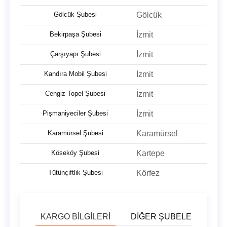
Gölcük Şubesi
Gölcük
Bekirpaşa Şubesi
İzmit
Çarşıyapı Şubesi
İzmit
Kandıra Mobil Şubesi
İzmit
Cengiz Topel Şubesi
İzmit
Pişmaniyeciler Şubesi
İzmit
Karamürsel Şubesi
Karamürsel
Köseköy Şubesi
Kartepe
Tütünçiftlik Şubesi
Körfez
KARGO BILGILERI
DIĞER ŞUBELER
U