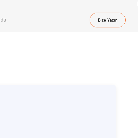
nda
Bize Yazın