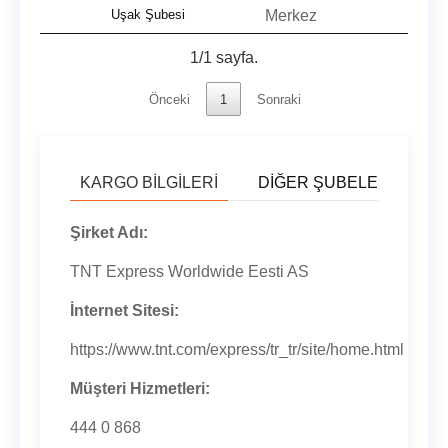
Uşak Şubesi
Merkez
1/1 sayfa.
Önceki
1
Sonraki
KARGO BILGILERI
DIĞER ŞUBELER
U
Şirket Adı:
TNT Express Worldwide Eesti AS
İnternet Sitesi:
https://www.tnt.com/express/tr_tr/site/home.html
Müşteri Hizmetleri:
444 0 868