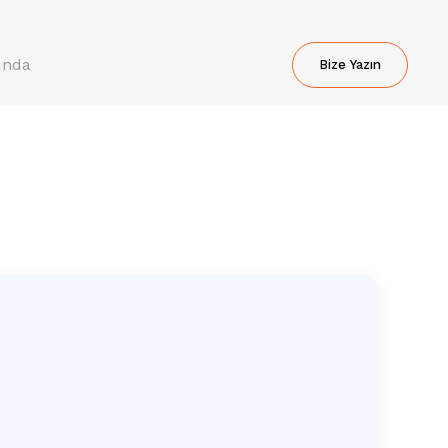
ında
Bize Yazın